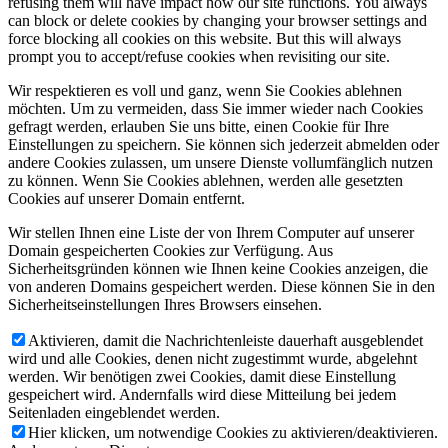
refusing them will have impact how our site functions. You always
can block or delete cookies by changing your browser settings and
force blocking all cookies on this website. But this will always
prompt you to accept/refuse cookies when revisiting our site.
Wir respektieren es voll und ganz, wenn Sie Cookies ablehnen
Nutzen für den Patienten
möchten. Um zu vermeiden, dass Sie immer wieder nach Cookies
gefragt werden, erlauben Sie uns bitte, einen Cookie für Ihre
Einstellungen zu speichern. Sie können sich jederzeit abmelden oder
andere Cookies zulassen, um unsere Dienste vollumfänglich nutzen
zu können. Wenn Sie Cookies ablehnen, werden alle gesetzten
Cookies auf unserer Domain entfernt.
Wir stellen Ihnen eine Liste der von Ihrem Computer auf unserer
Domain gespeicherten Cookies zur Verfügung. Aus
Erfahrungsberichte
Sicherheitsgründen können wie Ihnen keine Cookies anzeigen, die
von anderen Domains gespeichert werden. Diese können Sie in den
Sicherheitseinstellungen Ihres Browsers einsehen.
Aktivieren, damit die Nachrichtenleiste dauerhaft ausgeblendet
wird und alle Cookies, denen nicht zugestimmt wurde, abgelehnt
werden. Wir benötigen zwei Cookies, damit diese Einstellung
gespeichert wird. Andernfalls wird diese Mitteilung bei jedem
Trainingsprogramm
Seitenladen eingeblendet werden.
Hier klicken, um notwendige Cookies zu aktivieren/deaktivieren.